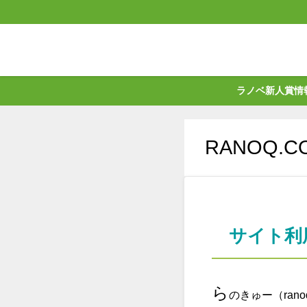
ラノベ新人賞情
RANOQ.
サイト利
ら
のきゅー（ra