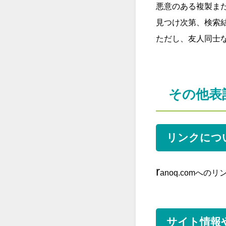
悪意のある複製ま
見つけ次第、検索
ただし、友人同士
その他表
リンクにつ
r
anoq.comへ
サイト情報