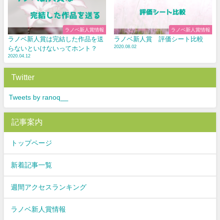
ラノベ新人賞情報
ラノベ新人賞情報
ラノベ新人賞は完結した作品を送
ラノベ新人賞 評価シート比較
2020.08.02
らないといけないってホント？
2020.04.12
Twitter
Tweets by ranoq__
記事案内
トップページ
新着記事一覧
週間アクセスランキング
ラノベ新人賞情報